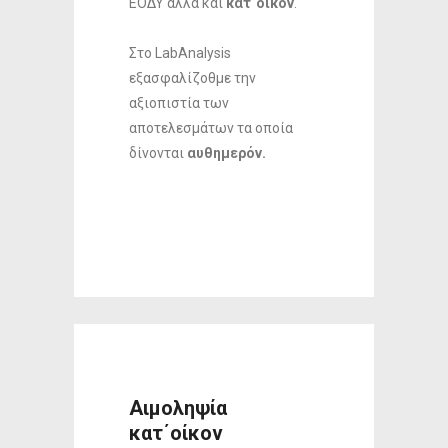
ΕΟΔΥ άλλα και
κατ΄οίκον
.
Στο LabAnalysis
εξασφαλίζοθμε την
αξιοπιστία των
αποτελεσμάτων τα οποία
δίνονται
αυθημερόν.
Αιμοληψία
κατ΄οίκον