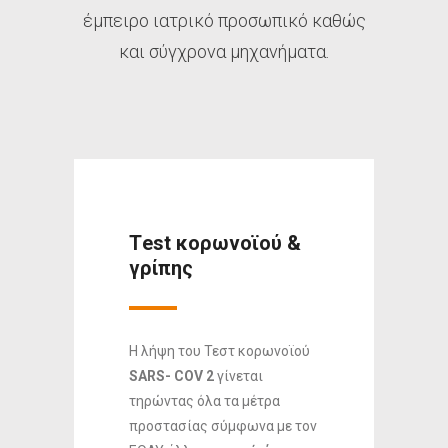
έμπειρο ιατρικό προσωπικό καθώς
και σύγχρονα μηχανήματα.
Τest κορωνοϊού &
γρίπης
Η λήψη του Τεστ κορωνοϊού
SARS- COV 2
γίνεται
τηρώντας όλα τα μέτρα
προστασίας σύμφωνα με τον