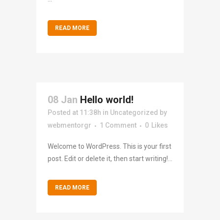
READ MORE
08 Jan
Hello world!
Posted at 11:38h
in
Uncategorized
by
webmentorgr
1 Comment
0
Likes
Welcome to WordPress. This is your first
post. Edit or delete it, then start writing!...
READ MORE