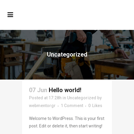
Uncategorized
07 Jun
Hello world!
Posted at 17:28h
in
Uncategorized
by
webmentorgr
1 Comment
0
Likes
Welcome to WordPress. This is your first
post. Edit or delete it, then start writing!
...